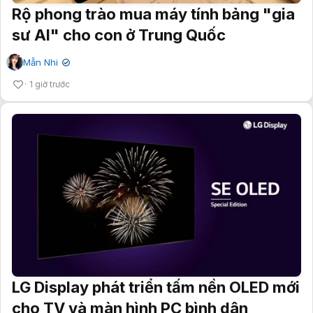
Rộ phong trào mua máy tính bảng "gia
sư AI" cho con ở Trung Quốc
Mẫn Nhi
✔
1 giờ trước
LG Display phát triển tấm nền OLED mới
cho TV và màn hình PC bình dân