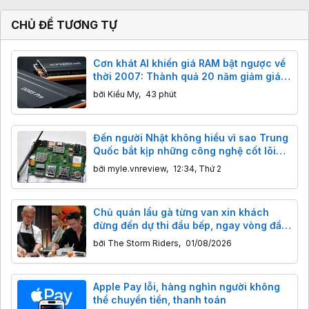
CHỦ ĐỀ TƯƠNG TỰ
Cơn khát AI khiến giá RAM bật ngược về
thời 2007: Thành quả 20 năm giảm giá
"bốc hơi" chỉ sau vài tháng
bởi
Kiều My
,
43 phút
Đến người Nhật không hiểu vì sao Trung
Quốc bắt kịp những công nghệ cốt lõi
của họ nhanh như vậy?
bởi
myle.vnreview
,
12:34, Thứ 2
Chủ quán lẩu gà từng van xin khách
đừng đến dự thi đầu bếp, ngay vòng đầu
tiên giám khảo nói câu bất ngờ
bởi
The Storm Riders
,
01/08/2026
Apple Pay lỗi, hàng nghìn người không
thể chuyển tiền, thanh toán