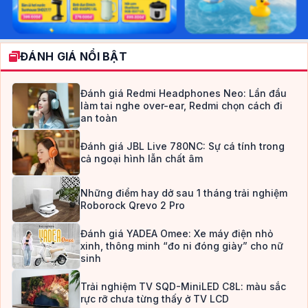
ĐÁNH GIÁ NỔI BẬT
Đánh giá Redmi Headphones Neo: Lần đầu
làm tai nghe over-ear, Redmi chọn cách đi
an toàn
Đánh giá JBL Live 780NC: Sự cá tính trong
cả ngoại hình lẫn chất âm
Những điểm hay dở sau 1 tháng trải nghiệm
Roborock Qrevo 2 Pro
Đánh giá YADEA Omee: Xe máy điện nhỏ
xinh, thông minh “đo ni đóng giày” cho nữ
sinh
Trải nghiệm TV SQD-MiniLED C8L: màu sắc
rực rỡ chưa từng thấy ở TV LCD