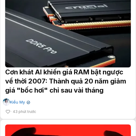
Cơn khát AI khiến giá RAM bật ngược
về thời 2007: Thành quả 20 năm giảm
giá "bốc hơi" chỉ sau vài tháng
Kiều My
✔
43 phút trước