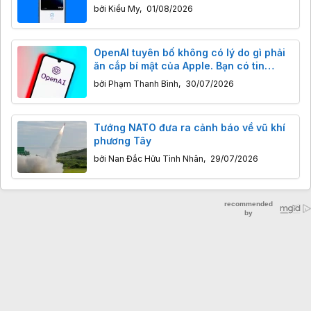
bởi
Kiều My
,
01/08/2026
OpenAI tuyên bố không có lý do gì phải
ăn cắp bí mật của Apple. Bạn có tin
không?
bởi
Phạm Thanh Bình
,
30/07/2026
Tướng NATO đưa ra cảnh báo về vũ khí
phương Tây
bởi
Nan Đắc Hữu Tình Nhân
,
29/07/2026