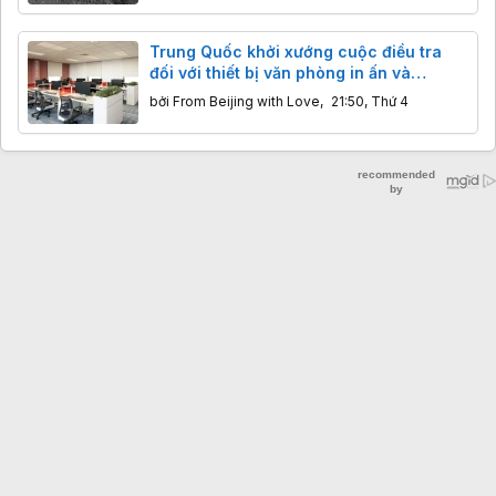
Trung Quốc khởi xướng cuộc điều tra
đối với thiết bị văn phòng in ấn và
photocopy nhập khẩu
bởi
From Beijing with Love
,
21:50, Thứ 4