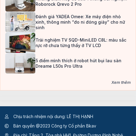
Roborock Qrevo 2 Pro
Đánh giá YADEA Omee: Xe máy điện nhỏ
xinh, thông minh “đo ni đóng giày” cho nữ
sinh
Trải nghiệm TV SQD-MiniLED C8L: màu sắc
rực rỡ chưa từng thấy ở TV LCD
5 điểm mình thích ở robot hút bụi lau sàn
Dreame L50s Pro Ultra
Xem thêm
Chịu trách nhiệm nội dung: LÊ THỊ HẠNH
Bản quyền @2023 Công ty Cổ phần Bkav
Địa chỉ: Tầng 2, Tòa nhà HH1, Đường Dương Đình Nghệ,