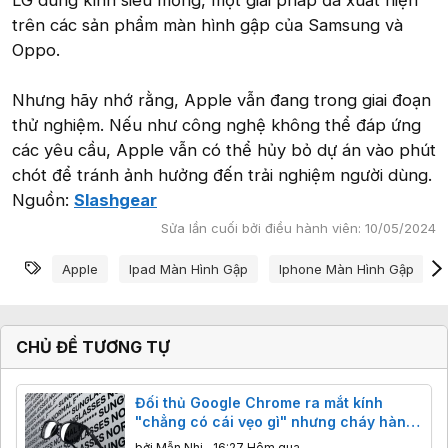
trên các sản phẩm màn hình gập của Samsung và
Oppo.
Nhưng hãy nhớ rằng, Apple vẫn đang trong giai đoạn
thử nghiệm. Nếu như công nghệ không thể đáp ứng
các yêu cầu, Apple vẫn có thể hủy bỏ dự án vào phút
chót để tránh ảnh hưởng đến trải nghiệm người dùng.
Nguồn:
Slashgear
Sửa lần cuối bởi điều hành viên:
10/05/2024
Từ khóa
Apple
Ipad Màn Hình Gập
Iphone Màn Hình Gập
CHỦ ĐỀ TƯƠNG TỰ
Đối thủ Google Chrome ra mắt kính
"chẳng có cái vẹo gì" nhưng cháy hàng
ngay lập tức
bởi
Mẫn Nhi
,
16:27 Hôm qua