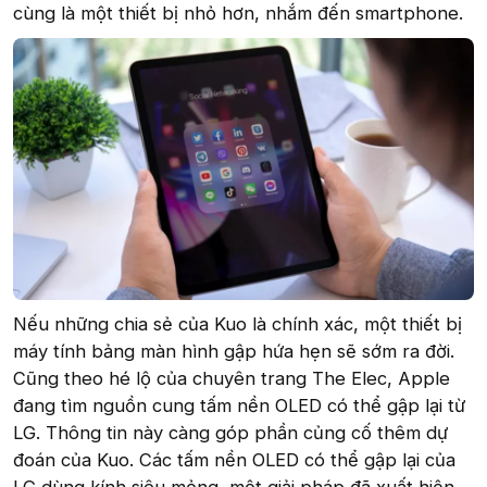
cùng là một thiết bị nhỏ hơn, nhắm đến smartphone.
Nếu những chia sẻ của Kuo là chính xác, một thiết bị
máy tính bảng màn hình gập hứa hẹn sẽ sớm ra đời.
Cũng theo hé lộ của chuyên trang The Elec, Apple
đang tìm nguồn cung tấm nền OLED có thể gập lại từ
LG. Thông tin này càng góp phần củng cố thêm dự
đoán của Kuo. Các tấm nền OLED có thể gập lại của
LG dùng kính siêu mỏng, một giải pháp đã xuất hiện