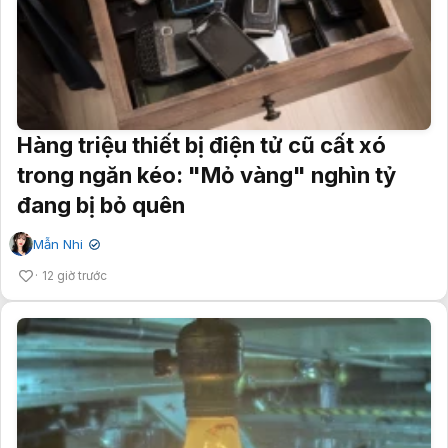
Hàng triệu thiết bị điện tử cũ cất xó
trong ngăn kéo: "Mỏ vàng" nghìn tỷ
đang bị bỏ quên
Mẫn Nhi
✔
12 giờ trước