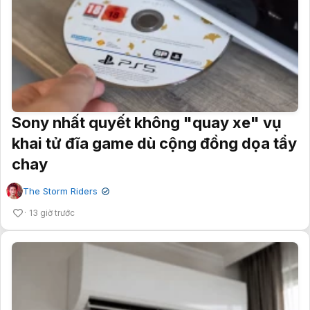
Sony nhất quyết không "quay xe" vụ
khai tử đĩa game dù cộng đồng dọa tẩy
chay
The Storm Riders
✔
13 giờ trước