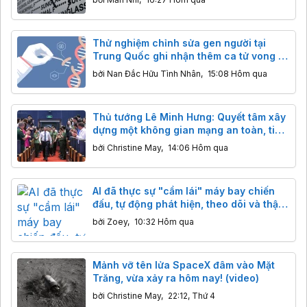
Thử nghiệm chỉnh sửa gen người tại
Trung Quốc ghi nhận thêm ca tử vong ở
trẻ em trong vòng 2 tuần
bởi
Nan Đắc Hữu Tình Nhân
,
15:08 Hôm qua
Thủ tướng Lê Minh Hưng: Quyết tâm xây
dựng một không gian mạng an toàn, tin
cậy và nhân văn
bởi
Christine May
,
14:06 Hôm qua
AI đã thực sự "cầm lái" máy bay chiến
đấu, tự động phát hiện, theo dõi và thậm
chí đánh chặn mục tiêu
bởi
Zoey
,
10:32 Hôm qua
Mảnh vỡ tên lửa SpaceX đâm vào Mặt
Trăng, vừa xảy ra hôm nay! (video)
bởi
Christine May
,
22:12, Thứ 4