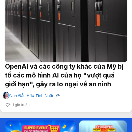
OpenAI và các công ty khác của Mỹ bị
tố các mô hình AI của họ "vượt quá
giới hạn", gây ra lo ngại về an ninh
Nan Đắc Hữu Tình Nhân
✔
1 giờ trước