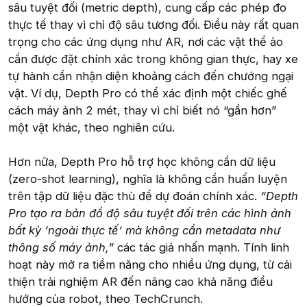
sâu tuyệt đối (metric depth), cung cấp các phép đo
thực tế thay vì chỉ độ sâu tương đối. Điều này rất quan
trọng cho các ứng dụng như AR, nơi các vật thể ảo
cần được đặt chính xác trong không gian thực, hay xe
tự hành cần nhận diện khoảng cách đến chướng ngại
vật. Ví dụ, Depth Pro có thể xác định một chiếc ghế
cách máy ảnh 2 mét, thay vì chỉ biết nó “gần hơn”
một vật khác, theo nghiên cứu.
Hơn nữa, Depth Pro hỗ trợ học không cần dữ liệu
(zero-shot learning), nghĩa là không cần huấn luyện
trên tập dữ liệu đặc thù để dự đoán chính xác.
“Depth
Pro tạo ra bản đồ độ sâu tuyệt đối trên các hình ảnh
bất kỳ ‘ngoài thực tế’ mà không cần metadata như
thông số máy ảnh,”
các tác giả nhấn mạnh. Tính linh
hoạt này mở ra tiềm năng cho nhiều ứng dụng, từ cải
thiện trải nghiệm AR đến nâng cao khả năng điều
hướng của robot, theo TechCrunch.