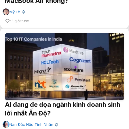
MacBook Air không?
Mỹ Lệ
✔
1 giờ trước
AI đang đe dọa ngành kinh doanh sinh
lời nhất Ấn Độ?
Nan Đắc Hữu Tình Nhân
✔