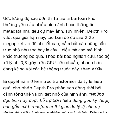
Ước lượng độ sâu đơn thị từ lâu là bài toán khó,
thường yêu cầu nhiều hình ảnh hoặc thông tin
metadata như tiêu cự máy ảnh. Tuy nhiên, Depth Pro
vượt qua giới hạn này, tạo bản đồ độ sâu 2,25
megapixel với độ chi tiết cao, nắm bắt cả những cấu
trúc nhỏ như tóc hay lá cây – điều mà các mô hình
khác thường bỏ qua. Theo bài báo nghiên cứu, tốc độ
xử lý chỉ 0,3 giây trên GPU tiêu chuẩn, nhanh hơn
đáng kể so với các hệ thống trước đây, theo ArXiv.
Bí quyết nằm ở kiến trúc transformer đa tỷ lệ hiệu
quả, cho phép Depth Pro phân tích đồng thời bối
cảnh tổng thể và chi tiết nhỏ của hình ảnh.
“Những
đặc tính này được hỗ trợ bởi nhiều đóng góp kỹ thuật,
bao gồm một transformer thị giác đa tỷ lệ cho dự