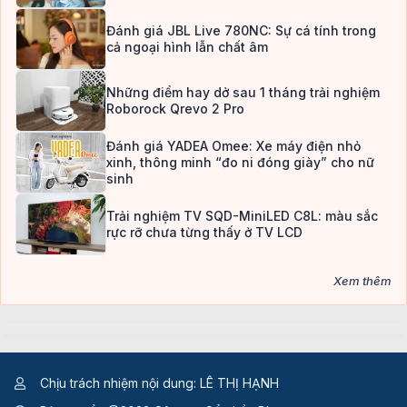
Đánh giá JBL Live 780NC: Sự cá tính trong
cả ngoại hình lẫn chất âm
Những điểm hay dở sau 1 tháng trải nghiệm
Roborock Qrevo 2 Pro
Đánh giá YADEA Omee: Xe máy điện nhỏ
xinh, thông minh “đo ni đóng giày” cho nữ
sinh
Trải nghiệm TV SQD-MiniLED C8L: màu sắc
rực rỡ chưa từng thấy ở TV LCD
Xem thêm
Chịu trách nhiệm nội dung: LÊ THỊ HẠNH