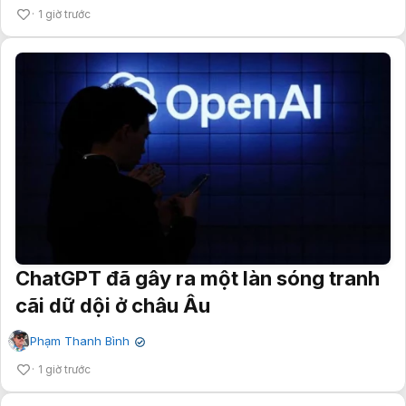
1 giờ trước
ChatGPT đã gây ra một làn sóng tranh
cãi dữ dội ở châu Âu
Phạm Thanh Bình
✔
1 giờ trước