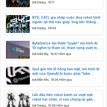
công.
bởi
Derpy
,
10:11
BYD, CATL gia nhập cuộc đua robot hình
người: lợi thế nào giúp 'ông lớn' thắng
thế?
bởi
Derpy
,
09:54
ByteDance âm thầm "luyện" mô hình AI
10 nghìn tỷ tham số, tham vọng vượt mặt
cả phòng thí nghiệm Mỹ
bởi
Kiều My
,
19:42 Hôm qua
Quá giỏi tìm lỗ hổng bảo mật, mô hình AI
mới của OpenAI bị buộc phải "bấm
phanh"
bởi
Mẫn Nhi
,
19:26 Hôm qua
Lần đầu tiên robot bánh xe vượt mặt
robot hai chân, vì sao chúng lại gần
thương mại hóa hơn?
bởi
Derpy
,
10:09 Hôm qua