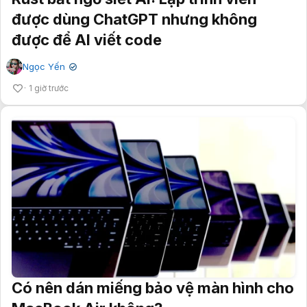
được dùng ChatGPT nhưng không
được để AI viết code
Ngọc Yến
✔
1 giờ trước
Có nên dán miếng bảo vệ màn hình cho