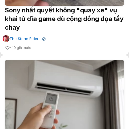
Sony nhất quyết không "quay xe" vụ
khai tử đĩa game dù cộng đồng dọa tẩy
chay
The Storm Riders
✔
10 giờ trước