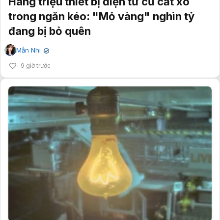
Hàng triệu thiết bị điện tử cũ cất xó
trong ngăn kéo: "Mỏ vàng" nghìn tỷ
đang bị bỏ quên
Mẫn Nhi
✔
9 giờ trước