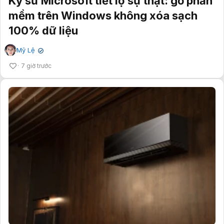
Kỹ sư Microsoft tiết lộ sự thật: gỡ phần
mềm trên Windows không xóa sạch
100% dữ liệu
Mỹ Lệ
✔
7 giờ trước