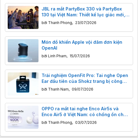
JBL ra mắt PartyBox 330 và PartyBox
130 tại Việt Nam: Thiết kế lục giác mới,
tích hợp công nghệ AI Sound Boost
bởi
Thanh Phong
,
23/07/2026
Món đồ khiến Apple vội đâm đơn kiện
OpenAI
bởi
Linh Pham
,
15/07/2026
Trải nghiệm OpenFit Pro: Tai nghe Open
Ear đầu tiên của Shokz trang bị công
nghệ khử ồn
bởi
Thanh Nam
,
09/07/2026
OPPO ra mắt tai nghe Enco Air5s và
Enco Air5 ở Việt Nam: có chống ồn chủ
động, pin tới 54 giờ
bởi
Thanh Phong
,
03/07/2026