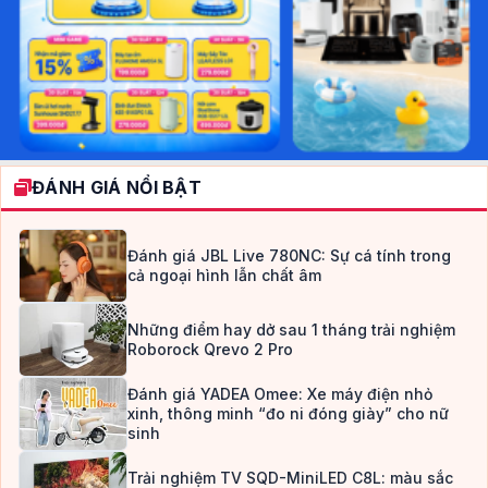
ĐÁNH GIÁ NỔI BẬT
Đánh giá JBL Live 780NC: Sự cá tính trong
cả ngoại hình lẫn chất âm
Những điểm hay dở sau 1 tháng trải nghiệm
Roborock Qrevo 2 Pro
Đánh giá YADEA Omee: Xe máy điện nhỏ
xinh, thông minh “đo ni đóng giày” cho nữ
sinh
Trải nghiệm TV SQD-MiniLED C8L: màu sắc