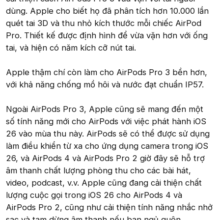
dùng. Apple cho biết họ đã phân tích hơn 10.000 lần
quét tai 3D và thu nhỏ kích thước mỗi chiếc AirPod
Pro. Thiết kế được định hình để vừa vặn hơn với ống
tai, và hiện có năm kích cỡ nút tai.
Apple thậm chí còn làm cho AirPods Pro 3 bền hơn,
với khả năng chống mồ hôi và nước đạt chuẩn IP57.
Ngoài AirPods Pro 3, Apple cũng sẽ mang đến một
số tính năng mới cho AirPods với việc phát hành iOS
26 vào mùa thu này. AirPods sẽ có thể được sử dụng
làm điều khiển từ xa cho ứng dụng camera trong iOS
26, và AirPods 4 và AirPods Pro 2 giờ đây sẽ hỗ trợ
âm thanh chất lượng phòng thu cho các bài hát,
video, podcast, v.v. Apple cũng đang cải thiện chất
lượng cuộc gọi trong iOS 26 cho AirPods 4 và
AirPods Pro 2, cũng như cải thiện tính năng nhắc nhở
sạc và tạm dừng âm thanh nếu bạn ngủ quên.