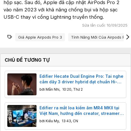
hộp sạc. Sau đó, Apple đã cập nhật AirPods Pro 2
vào năm 2023 với khả năng chống bụi và hộp sạc
USB-C thay vì cổng Lightning truyền thống.
Sửa lần cuối:
10/09/2025
Từ khóa
Giá Apple Airpods Pro 3
Tính Năng Mới Của Airpods Pro 
CHỦ ĐỀ TƯƠNG TỰ
Edifier Hecate Dual Engine Pro: Tai nghe
cắm dây 3 driver hybrid đạt chuẩn Hi-
Res Audio cho game thủ, giá chỉ hơn
bởi
Mẫn Nhi
,
10:20, Thứ 2
700k
Edifier ra mắt loa kiểm âm MR4 MKII tại
Việt Nam, hướng đến creator, streamer
và game thủ
bởi
Kiều My
,
13:43, CN