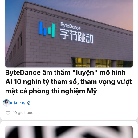
ByteDance âm thầm "luyện" mô hình
AI 10 nghìn tỷ tham số, tham vọng vượt
mặt cả phòng thí nghiệm Mỹ
Kiều My
✔
10 giờ trước