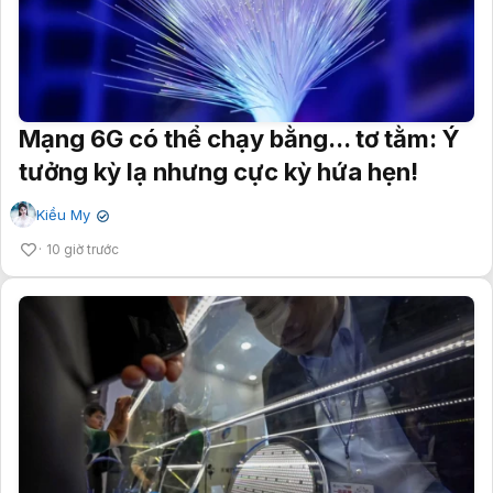
Mạng 6G có thể chạy bằng... tơ tằm: Ý
tưởng kỳ lạ nhưng cực kỳ hứa hẹn!
Kiều My
✔
10 giờ trước