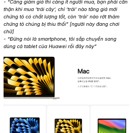
- “Càng giảm giá thì càng ít người mua, bạn phải cẩn
thận khi mua ‘trái cây’, chỉ ‘trái’ nào tăng giá mới
chứng tỏ có chất lượng tốt, còn ‘trái’ nào rớt thảm
chứng tỏ chúng bị thiu thối” [người này đang chơi
chữ]
- “Đừng nói là smartphone, tôi sắp chuyển sang
dùng cả tablet của Huawei rồi đây này”