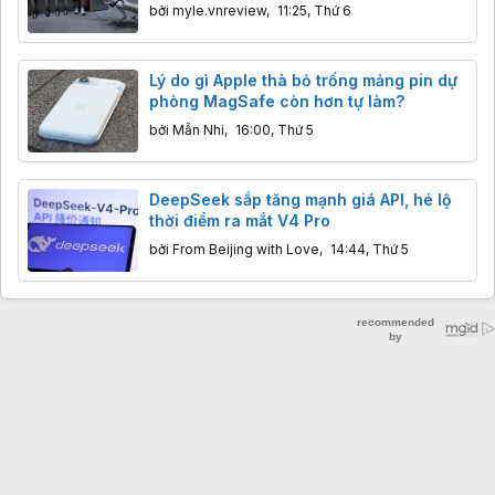
Unitree
bởi
myle.vnreview
,
11:25, Thứ 6
Lý do gì Apple thà bỏ trống mảng pin dự
phòng MagSafe còn hơn tự làm?
bởi
Mẫn Nhi
,
16:00, Thứ 5
DeepSeek sắp tăng mạnh giá API, hé lộ
thời điểm ra mắt V4 Pro
bởi
From Beijing with Love
,
14:44, Thứ 5