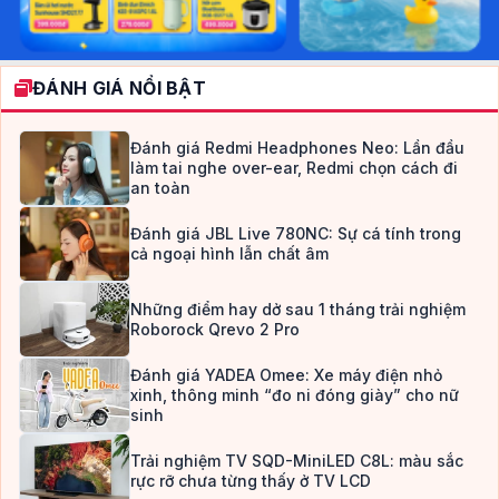
ĐÁNH GIÁ NỔI BẬT
Đánh giá Redmi Headphones Neo: Lần đầu
làm tai nghe over-ear, Redmi chọn cách đi
an toàn
Đánh giá JBL Live 780NC: Sự cá tính trong
cả ngoại hình lẫn chất âm
Những điểm hay dở sau 1 tháng trải nghiệm
Roborock Qrevo 2 Pro
Đánh giá YADEA Omee: Xe máy điện nhỏ
xinh, thông minh “đo ni đóng giày” cho nữ
sinh
Trải nghiệm TV SQD-MiniLED C8L: màu sắc
rực rỡ chưa từng thấy ở TV LCD