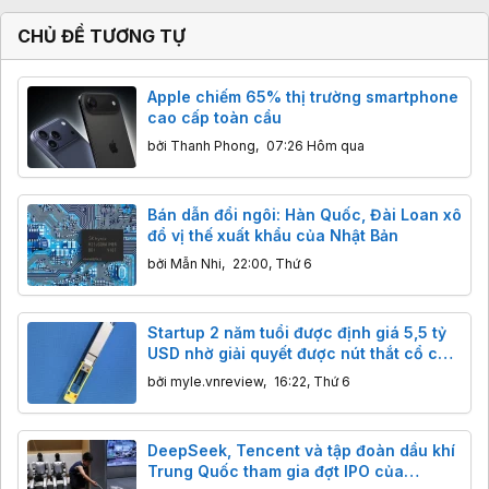
CHỦ ĐỀ TƯƠNG TỰ
Apple chiếm 65% thị trường smartphone
cao cấp toàn cầu
bởi
Thanh Phong
,
07:26 Hôm qua
Bán dẫn đổi ngôi: Hàn Quốc, Đài Loan xô
đổ vị thế xuất khẩu của Nhật Bản
bởi
Mẫn Nhi
,
22:00, Thứ 6
Startup 2 năm tuổi được định giá 5,5 tỷ
USD nhờ giải quyết được nút thắt cổ chai
của chip AI
bởi
myle.vnreview
,
16:22, Thứ 6
DeepSeek, Tencent và tập đoàn dầu khí
Trung Quốc tham gia đợt IPO của