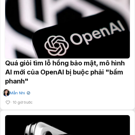
Quá giỏi tìm lỗ hổng bảo mật, mô hình
AI mới của OpenAI bị buộc phải "bấm
phanh"
Mẫn Nhi
✔
10 giờ trước