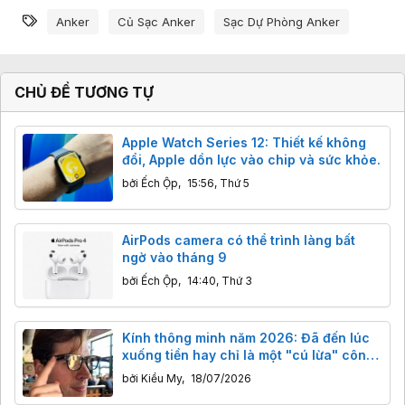
Từ khóa
Anker
Củ Sạc Anker
Sạc Dự Phòng Anker
CHỦ ĐỀ TƯƠNG TỰ
Apple Watch Series 12: Thiết kế không
đổi, Apple dồn lực vào chip và sức khỏe.
bởi
Ếch Ộp
,
15:56, Thứ 5
AirPods camera có thể trình làng bất
ngờ vào tháng 9
bởi
Ếch Ộp
,
14:40, Thứ 3
Kính thông minh năm 2026: Đã đến lúc
xuống tiền hay chỉ là một "cú lừa" công
nghệ?
bởi
Kiều My
,
18/07/2026