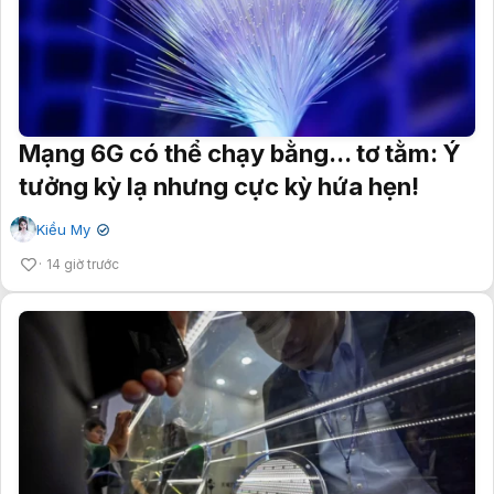
Mạng 6G có thể chạy bằng... tơ tằm: Ý
tưởng kỳ lạ nhưng cực kỳ hứa hẹn!
Kiều My
✔
14 giờ trước