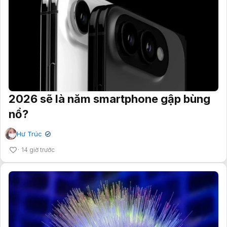
2026 sẽ là năm smartphone gập bùng
nổ?
Hư Trúc
✔
14 giờ trước