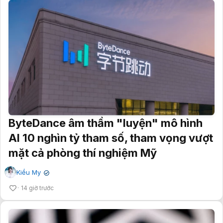
ByteDance âm thầm "luyện" mô hình
AI 10 nghìn tỷ tham số, tham vọng vượt
mặt cả phòng thí nghiệm Mỹ
Kiều My
✔
14 giờ trước