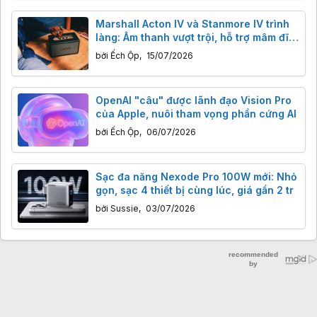
Marshall Acton IV và Stanmore IV trình
làng: Âm thanh vượt trội, hỗ trợ mâm đĩa
than, giá không đổi.
bởi
Ếch Ộp
,
15/07/2026
OpenAI "câu" được lãnh đạo Vision Pro
của Apple, nuôi tham vọng phần cứng AI
bởi
Ếch Ộp
,
06/07/2026
Sạc đa năng Nexode Pro 100W mới: Nhỏ
gọn, sạc 4 thiết bị cùng lúc, giá gần 2 tr
bởi
Sussie
,
03/07/2026