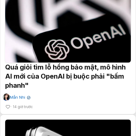
Quá giỏi tìm lỗ hổng bảo mật, mô hình
AI mới của OpenAI bị buộc phải "bấm
phanh"
Mẫn Nhi
✔
14 giờ trước