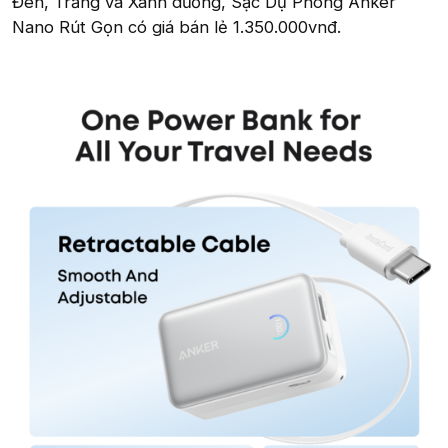
Đen, Trắng và Xanh dương, Sạc Dự Phòng Anker
Nano Rút Gọn có giá bán lẻ 1.350.000vnđ.