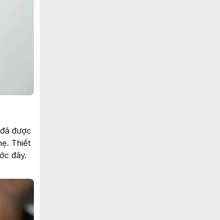
 đã được
hẹ. Thiết
ớc đây.