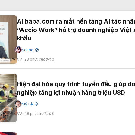
Alibaba.com ra mắt nền tảng AI tác nhâ
“Accio Work” hỗ trợ doanh nghiệp Việt 
khẩu
Sasha
✔
28 phút trước
0
Hiện đại hóa quy trình tuyến đầu giúp d
nghiệp tăng lợi nhuận hàng triệu USD
Mỹ Lệ
✔
48 phút trước
0