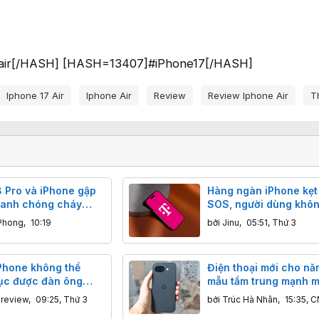
ir[/HASH] [HASH=13407]#iPhone17[/HASH]
Iphone 17 Air
Iphone Air
Review
Review Iphone Air
T
8 Pro và iPhone gập
Hàng ngàn iPhone kẹt
hanh chóng cháy
SOS, người dùng khôn
thiếu hụt bộ nhớ
liên lạc với ai
Phong
,
10:19
bởi
Jinu
,
05:51, Thứ 3
iPhone không thể
Điện thoại mới cho nă
ục được đàn ông
mẫu tầm trung mạnh 
uốc?
không kém flagship
nreview
,
09:25, Thứ 3
bởi
Trúc Hà Nhân
,
15:35, C