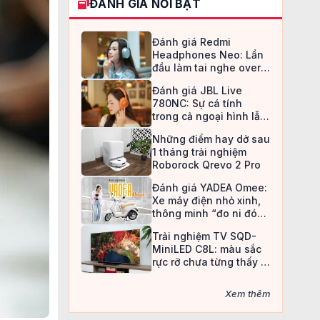
ĐÁNH GIÁ NỔI BẬT
Đánh giá Redmi
Headphones Neo: Lần
đầu làm tai nghe over-
ear, Redmi chọn cách đi
Đánh giá JBL Live
an toàn
780NC: Sự cá tính
trong cả ngoại hình lẫn
chất âm
Những điểm hay dở sau
1 tháng trải nghiệm
Roborock Qrevo 2 Pro
Đánh giá YADEA Omee:
Xe máy điện nhỏ xinh,
thông minh “đo ni đóng
giày” cho nữ sinh
Trải nghiệm TV SQD-
MiniLED C8L: màu sắc
rực rỡ chưa từng thấy ở
TV LCD
Xem thêm