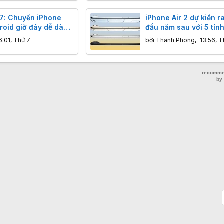
17: Chuyển iPhone
iPhone Air 2 dự kiến r
roid giờ đây dễ dàng
đầu năm sau với 5 tín
iờ hết
mới
6:01, Thứ 7
bởi
Thanh Phong
,
13:56, T