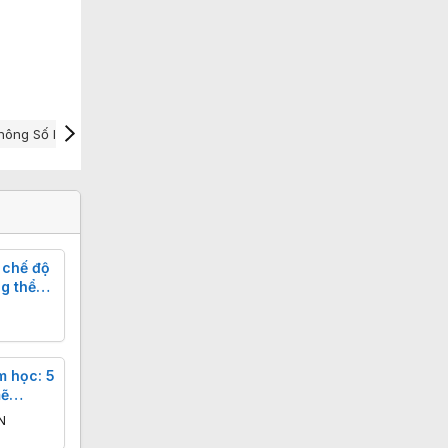
hông Số Iphone Air
Trên Tay Iphone Air
Đánh Giá Iphone Air
 chế độ
g thể
m học: 5
mẽ
N