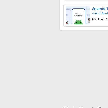
Android 
sang And
hơn bao g
bởi
Jinu
,
0