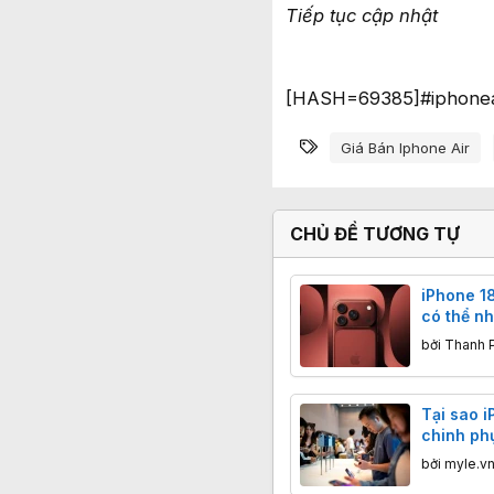
Tiếp tục cập nhật
[HASH=69385]#iphonea
Từ khóa
Giá Bán Iphone Air
CHỦ ĐỀ TƯƠNG TỰ
iPhone 1
có thể n
hàng do 
bởi
Thanh 
Tại sao 
chinh ph
Trung Q
bởi
myle.v