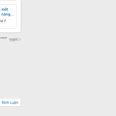
a mắt
h năng
hứ 7
Bình Luận