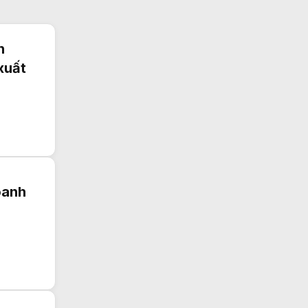
n
xuất
oanh