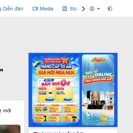
Diễn đàn
Media
Story
Podcast
"
ẹ mới