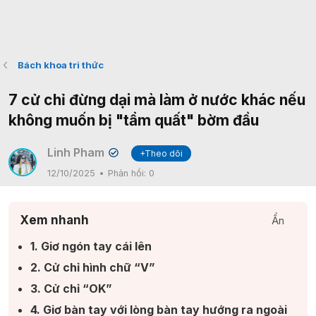
Bách khoa tri thức
7 cử chỉ đừng dại mà làm ở nước khác nếu
không muốn bị "tẩm quất" bờm đầu
Linh Pham
+Theo dõi
✔
12/10/2025
Phản hồi:
0
Xem nhanh
Ẩn
1. Giơ ngón tay cái lên​
2. Cử chỉ hình chữ “V”​
3. Cử chỉ “OK”​
4. Giơ bàn tay với lòng bàn tay hướng ra ngoài​