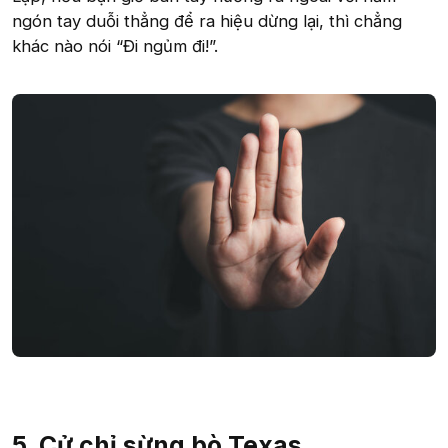
ngón tay duỗi thẳng để ra hiệu dừng lại, thì chẳng
khác nào nói “Đi ngủm đi!”.
5. Cử chỉ sừng bò Texas