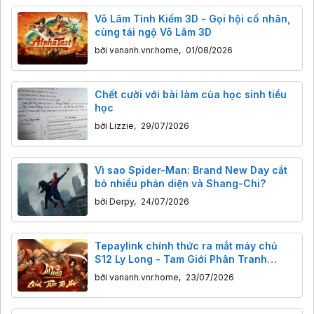
Võ Lâm Tình Kiếm 3D - Gọi hội cố nhân,
cùng tái ngộ Võ Lâm 3D
bởi
vananh.vnr.home
,
01/08/2026
Chết cười với bài làm của học sinh tiểu
học
bởi
Lizzie
,
29/07/2026
Vì sao Spider-Man: Brand New Day cắt
bỏ nhiều phản diện và Shang-Chi?
bởi
Derpy
,
24/07/2026
Tepaylink chính thức ra mắt máy chủ
S12 Ly Long - Tam Giới Phân Tranh
Mobile
bởi
vananh.vnr.home
,
23/07/2026