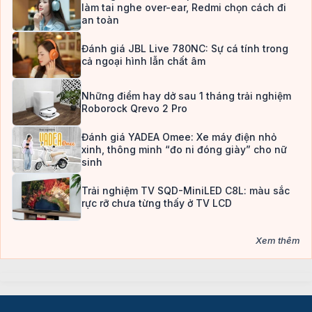
làm tai nghe over-ear, Redmi chọn cách đi
an toàn
Đánh giá JBL Live 780NC: Sự cá tính trong
cả ngoại hình lẫn chất âm
Những điểm hay dở sau 1 tháng trải nghiệm
Roborock Qrevo 2 Pro
Đánh giá YADEA Omee: Xe máy điện nhỏ
xinh, thông minh “đo ni đóng giày” cho nữ
sinh
Trải nghiệm TV SQD-MiniLED C8L: màu sắc
rực rỡ chưa từng thấy ở TV LCD
Xem thêm