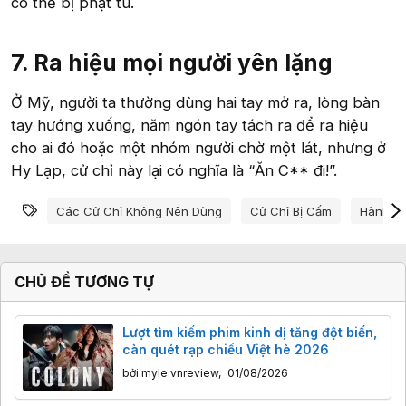
có thể bị phạt tù.
7. Ra hiệu mọi người yên lặng
Ở Mỹ, người ta thường dùng hai tay mở ra, lòng bàn
tay hướng xuống, năm ngón tay tách ra để ra hiệu
cho ai đó hoặc một nhóm người chờ một lát, nhưng ở
Hy Lạp, cử chỉ này lại có nghĩa là “Ăn C** đi!”.
Từ khóa
Các Cử Chỉ Không Nên Dùng
Cử Chỉ Bị Cấm
Hành Đ
CHỦ ĐỀ TƯƠNG TỰ
Lượt tìm kiếm phim kinh dị tăng đột biến,
càn quét rạp chiếu Việt hè 2026
bởi
myle.vnreview
,
01/08/2026