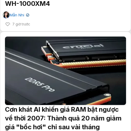
WH-1000XM4
Mẫn Nhi
✔
7 giờ trước
Cơn khát AI khiến giá RAM bật ngược
về thời 2007: Thành quả 20 năm giảm
giá "bốc hơi" chỉ sau vài tháng