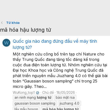
Từ khóa
mã hóa hậu lượng tử
Quốc gia nào đang đứng đầu về máy tính
W
lượng tử?
Một nghiên cứu công bố trên tạp chí Nature cho
thấy Trung Quốc đang tăng tốc đáng kể trong
cuộc đua điện toán lượng tử. Nhóm nghiên cứu tại
Đại học Khoa học và Công nghệ Trung Quốc đã
phát triển nguyên mẫu Jiuzhang 4.0 có thể giải bài
toán “Gaussian boson sampling” chỉ trong 25
micro giây. Theo...
WuKong_top1
Chủ đề
18/05/2026
✔
an ninh mạng
lượng
tử
bảo mật rsa
gaussian boson sampling
jiuzhang 4.0
lấy mẫu boson
mã
hóa
hậu
lượng
tử