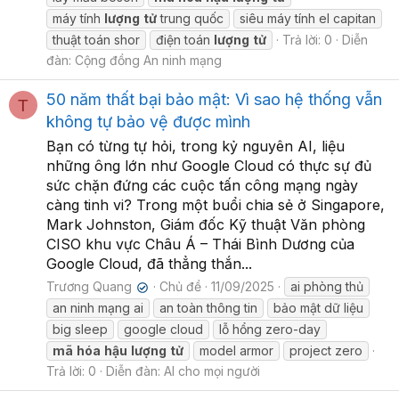
máy tính
lượng
tử
trung quốc
siêu máy tính el capitan
thuật toán shor
điện toán
lượng
tử
Trả lời: 0
Diễn
đàn:
Cộng đồng An ninh mạng
50 năm thất bại bảo mật: Vì sao hệ thống vẫn
T
không tự bảo vệ được mình
Bạn có từng tự hỏi, trong kỷ nguyên AI, liệu
những ông lớn như Google Cloud có thực sự đủ
sức chặn đứng các cuộc tấn công mạng ngày
càng tinh vi? Trong một buổi chia sẻ ở Singapore,
Mark Johnston, Giám đốc Kỹ thuật Văn phòng
CISO khu vực Châu Á – Thái Bình Dương của
Google Cloud, đã thẳng thắn...
Trương Quang
Chủ đề
11/09/2025
ai phòng thủ
✔
an ninh mạng ai
an toàn thông tin
bảo mật dữ liệu
big sleep
google cloud
lỗ hổng zero-day
mã
hóa
hậu
lượng
tử
model armor
project zero
Trả lời: 0
Diễn đàn:
AI cho mọi người