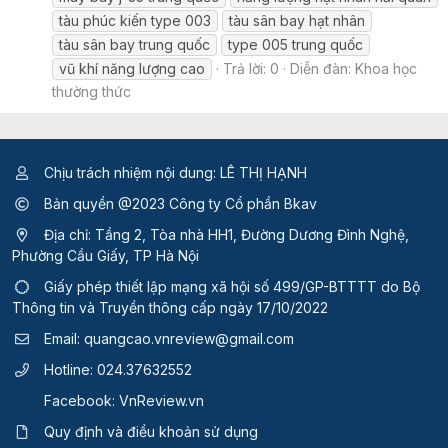
tàu phúc kiến type 003
tàu sân bay hạt nhân
tàu sân bay trung quốc
type 005 trung quốc
vũ khí năng lượng cao
Trả lời: 0
Diễn đàn:
Khoa học
thường thức
Chịu trách nhiệm nội dung: LÊ THỊ HẠNH
Bản quyền @2023 Công ty Cổ phần Bkav
Địa chỉ: Tầng 2, Tòa nhà HH1, Đường Dương Đình Nghệ,
Phường Cầu Giấy, TP Hà Nội
Giấy phép thiết lập mạng xã hội số 499/GP-BTTTT
do Bộ
Thông tin và Truyền thông cấp ngày 17/10/2022
Email:
quangcao.vnreview@gmail.com
Hotline:
024.37632552
Facebook:
VnReview.vn
Quy định và điều khoản sử dụng