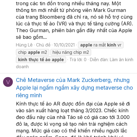
trong các tin đồn trong nhiều tháng nay. Một
thông tin mới nhất từ phóng viên Mark Gurman
của trang Bloomberg đã chỉ ra, nó sẽ hỗ trợ cùng
lúc cả thực tế ảo (VR) và thực tế tăng cường (AR).
Theo Gurman, phiên bản gần đây nhất của Apple
sẽ bao gồm...
Hùng Lê
Chủ đề
10/10/2021
apple
ra mắt
kính
vr
chip
apple
m2
hiệu năng chip m2
kính
thực
tế
ảo
apple
Trả lời: 0
Diễn đàn:
Làm ăn kinh
doanh
Chê Metaverse của Mark Zuckerberg, nhưng
V
Apple lại ngấm ngầm xây dựng metaverse cho
riêng mình
Kính thực tế ảo AR được đồn đại của Apple sẽ đi
vào sản xuất hàng loạt tháng 3/2023. Chiếc kính
đeo đầu này của nhà Táo sẽ có giá cao tới 3.000
đô la, được kì vọng sẽ tạo nên trải nghiệm cách
mạng. Mức giá cao có thể khiến nhiều người lắc