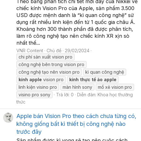
Theo bảng phân tích chi tiết mới đây của Nikkei về
chiếc kính Vision Pro của Apple, sản phẩm 3.500
USD được mệnh danh là “kì quan công nghệ” sử
dụng rất nhiều linh kiện đến từ 1 quốc gia châu Á.
Khoảng hơn 300 thành phần đã được phân tích,
làm rõ công nghệ tạo nên chiếc kính XR xịn sò
nhất thế...
VNR Content
Chủ đề
29/02/2024
chi phí sản xuất vision pro
công nghệ bên trong vision pro
công nghệ tạo nên vision pro
kì quan công nghệ
kính
apple
vision pro
kính
thực
tế
ảo
apple
linh kiện visino pro
màn hình sony
mổ xẻ vision pro
visino pro sony
Trả lời: 0
Diễn đàn:
Khoa học thường
thức
Apple bán Vision Pro theo cách chưa từng có,
không giống bất kì thiết bị công nghệ nào
trước đây
Sản phẩm được kì vọng sẽ tạo nên cuộc cách