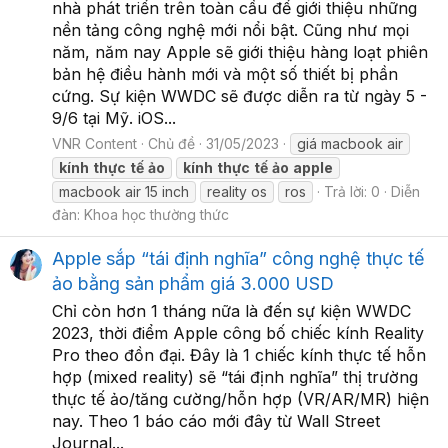
nhà phát triển trên toàn cầu để giới thiệu những
nền tảng công nghệ mới nổi bật. Cũng như mọi
năm, năm nay Apple sẽ giới thiệu hàng loạt phiên
bản hệ điều hành mới và một số thiết bị phần
cứng. Sự kiện WWDC sẽ được diễn ra từ ngày 5 -
9/6 tại Mỹ. iOS...
VNR Content
Chủ đề
31/05/2023
giá macbook air
kính
thực
tế
ảo
kính
thực
tế
ảo
apple
macbook air 15 inch
reality os
ros
Trả lời: 0
Diễn
đàn:
Khoa học thường thức
Apple sắp “tái định nghĩa” công nghệ thực tế
ảo bằng sản phẩm giá 3.000 USD
Chỉ còn hơn 1 tháng nữa là đến sự kiện WWDC
2023, thời điểm Apple công bố chiếc kính Reality
Pro theo đồn đại. Đây là 1 chiếc kính thực tế hỗn
hợp (mixed reality) sẽ “tái định nghĩa” thị trường
thực tế ảo/tăng cường/hỗn hợp (VR/AR/MR) hiện
nay. Theo 1 báo cáo mới đây từ Wall Street
Journal...