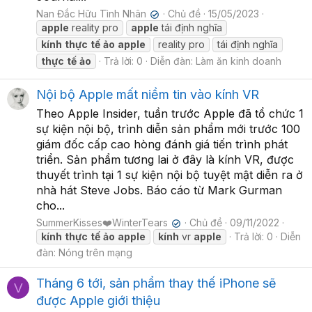
Nan Đắc Hữu Tình Nhân
Chủ đề
15/05/2023
✔
apple
reality pro
apple
tái định nghĩa
kính
thực
tế
ảo
apple
reality pro
tái định nghĩa
thực
tế
ảo
Trả lời: 0
Diễn đàn:
Làm ăn kinh doanh
Nội bộ Apple mất niềm tin vào kính VR
Theo Apple Insider, tuần trước Apple đã tổ chức 1
sự kiện nội bộ, trình diễn sản phẩm mới trước 100
giám đốc cấp cao hòng đánh giá tiến trình phát
triển. Sản phẩm tương lai ở đây là kính VR, được
thuyết trình tại 1 sự kiện nội bộ tuyệt mật diễn ra ở
nhà hát Steve Jobs. Báo cáo từ Mark Gurman
cho...
SummerKisses❤️WinterTears
Chủ đề
09/11/2022
✔
kính
thực
tế
ảo
apple
kính
vr
apple
Trả lời: 0
Diễn
đàn:
Nóng trên mạng
Tháng 6 tới, sản phẩm thay thế iPhone sẽ
V
được Apple giới thiệu