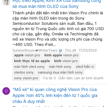
Học theo Apple, Kính XR của Samsung cũng
sẽ mua màn hình OLED của Sony
Thành phần đắt tiền nhất trên Vision Pro chính là
cặp màn hình OLED bên trong do Sony
Semiconductor Solutions sản xuất. Ban đầu, 1
nguồn tin từ Trung Quốc ước tính có giá 700 USD
cho cả cặp, gần đây, Omdia và TechInsights đã
mổ xẻ Vision Pro và ước lượng chi phí của chúng
~460 USD. Theo iFixit...
SummerKisses❤️WinterTears
Chủ đề
17/03/2024
✔
apple
vision pro
kính
apple
vision pro
kính
thực
tế
ảo
apple
kính
vision pro
màn hình oled sony
màn hình sony
oled hiển vi
oledos sony
samsung mua màn hình sony
sony vision pro
Trả lời: 0
Diễn đàn:
Làm ăn kinh doanh
“Mổ xẻ” kì quan công nghệ Vision Pro của
V
Apple: hơn 40% linh kiện đến từ 1 quốc gia
châu Á duy nhất