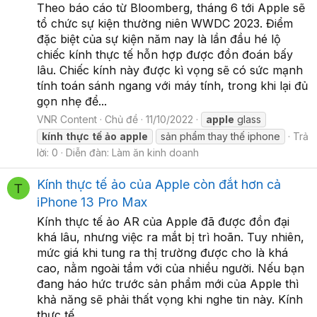
Theo báo cáo từ Bloomberg, tháng 6 tới Apple sẽ
tổ chức sự kiện thường niên WWDC 2023. Điểm
đặc biệt của sự kiện năm nay là lần đầu hé lộ
chiếc kính thực tế hỗn hợp được đồn đoán bấy
lâu. Chiếc kính này được kì vọng sẽ có sức mạnh
tính toán sánh ngang với máy tính, trong khi lại đủ
gọn nhẹ để...
VNR Content
Chủ đề
11/10/2022
apple
glass
kính
thực
tế
ảo
apple
sản phẩm thay thế iphone
Trả
lời: 0
Diễn đàn:
Làm ăn kinh doanh
Kính thực tế ảo của Apple còn đắt hơn cả
T
iPhone 13 Pro Max
Kính thực tế ảo AR của Apple đã được đồn đại
khá lâu, nhưng việc ra mắt bị trì hoãn. Tuy nhiên,
mức giá khi tung ra thị trường được cho là khá
cao, nằm ngoài tầm với của nhiều người. Nếu bạn
đang háo hức trước sản phẩm mới của Apple thì
khả năng sẽ phải thất vọng khi nghe tin này. Kính
thực tế...