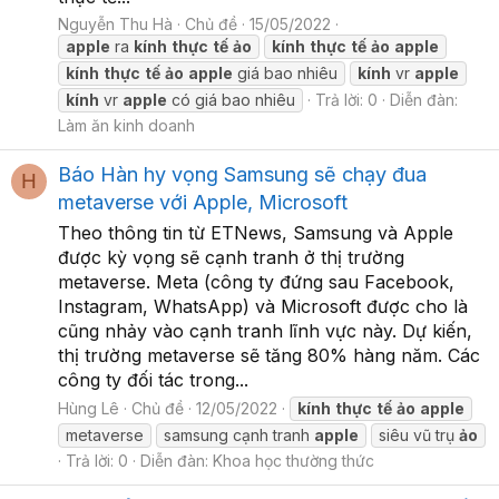
Nguyễn Thu Hà
Chủ đề
15/05/2022
apple
ra
kính
thực
tế
ảo
kính
thực
tế
ảo
apple
kính
thực
tế
ảo
apple
giá bao nhiêu
kính
vr
apple
kính
vr
apple
có giá bao nhiêu
Trả lời: 0
Diễn đàn:
Làm ăn kinh doanh
Báo Hàn hy vọng Samsung sẽ chạy đua
H
metaverse với Apple, Microsoft
Theo thông tin từ ETNews, Samsung và Apple
được kỳ vọng sẽ cạnh tranh ở thị trường
metaverse. Meta (công ty đứng sau Facebook,
Instagram, WhatsApp) và Microsoft được cho là
cũng nhảy vào cạnh tranh lĩnh vực này. Dự kiến,
thị trường metaverse sẽ tăng 80% hàng năm. Các
công ty đối tác trong...
Hùng Lê
Chủ đề
12/05/2022
kính
thực
tế
ảo
apple
metaverse
samsung cạnh tranh
apple
siêu vũ trụ
ảo
Trả lời: 0
Diễn đàn:
Khoa học thường thức