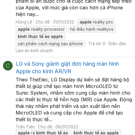
phẩm bí ẩn được cho là cuộc cách mạng tiếp theo
của Apple, với mức giá còn cao hơn cả iPhone
hiện nay...
Hùng Lê
Chủ đề
31/01/2022
apple
reality pro
apple
reality processor
hệ điều hành realityos
kính
thực
tế
ảo
apple
sản phẩm cách mạng sau iphone
Trả lời: 0
Diễn đàn:
Làm ăn kinh doanh
LG và Sony giành giật đơn hàng màn hình
C
Apple cho kính AR/VR
Theo TheElec, LG Display dự kiến sẽ đặt hàng bộ
thiết bị giúp chế tạo màn hình MicroOLED từ
Sunic System, nhằm sớm cung cấp màn hình cho
các thiết bị thực tế hỗn hợp (MR) của Apple. Động
thái này nhằm phát triển và sản xuất tấm nền
MicroOLED và cung cấp cho Apple để chế tạo
thiết bị thực tế...
Trần Tiến
Chủ đề
08/01/2022
apple
ra
kính
thực
tế
ảo
kính
thực
tế
ảo
apple