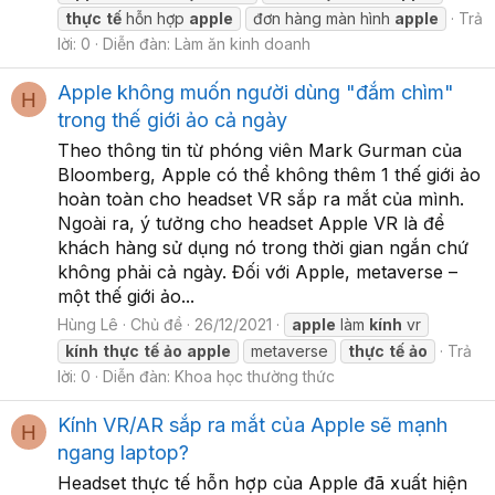
thực
tế
hỗn hợp
apple
đơn hàng màn hình
apple
Trả
lời: 0
Diễn đàn:
Làm ăn kinh doanh
Apple không muốn người dùng "đắm chìm"
H
trong thế giới ảo cả ngày
Theo thông tin từ phóng viên Mark Gurman của
Bloomberg, Apple có thể không thêm 1 thế giới ảo
hoàn toàn cho headset VR sắp ra mắt của mình.
Ngoài ra, ý tưởng cho headset Apple VR là để
khách hàng sử dụng nó trong thời gian ngắn chứ
không phải cả ngày. Đối với Apple, metaverse –
một thế giới ảo...
Hùng Lê
Chủ đề
26/12/2021
apple
làm
kính
vr
kính
thực
tế
ảo
apple
metaverse
thực
tế
ảo
Trả
lời: 0
Diễn đàn:
Khoa học thường thức
Kính VR/AR sắp ra mắt của Apple sẽ mạnh
H
ngang laptop?
Headset thực tế hỗn hợp của Apple đã xuất hiện