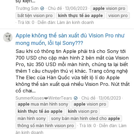
sự kiện...
Trường Sơn
Chủ đề
13/06/2023
apple
vision pro
✔
bất tiện vision pro
kính
thực
tế
ảo
apple
vision pro
Trả lời: 0
Diễn đàn:
Làm ăn kinh doanh
Apple không thể sản xuất đủ Vision Pro như
mong muốn, lỗi tại Sony???
Sau khi có thông tin Apple phải trả cho Sony tới
700 USD cho cặp màn hình 2 bên mắt của Vision
Pro, tức 350 USD mỗi màn hình, chúng ta lại biết
thêm 1 câu chuyện thú vị khác. Trang công nghệ
The Elec của Hàn Quốc vừa tiết lộ lí do Apple
không thể sản xuất quá nhiều Vision Pro. Nút thắt
cổ chai...
SummerKisses❤️WinterTears
Chủ đề
13/06/2023
✔
apple
mua màn hình sony
apple
vision pro
kính
thực
tế
ảo
apple
kính
vision pro
màn hình sony
sony bán màn hình oled cho
apple
thông số màn hình vision pro
Trả lời: 0
Diễn đàn:
Làm
ăn kinh doanh