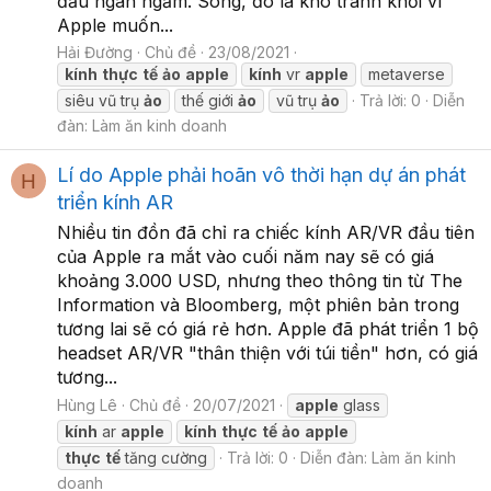
đầu ngán ngẩm. Song, đó là khó tránh khỏi vì
Apple muốn...
Hải Đường
Chủ đề
23/08/2021
kính
thực
tế
ảo
apple
kính
vr
apple
metaverse
siêu vũ trụ
ảo
thế giới
ảo
vũ trụ
ảo
Trả lời: 0
Diễn
đàn:
Làm ăn kinh doanh
Lí do Apple phải hoãn vô thời hạn dự án phát
H
triển kính AR
Nhiều tin đồn đã chỉ ra chiếc kính AR/VR đầu tiên
của Apple ra mắt vào cuối năm nay sẽ có giá
khoảng 3.000 USD, nhưng theo thông tin từ The
Information và Bloomberg, một phiên bản trong
tương lai sẽ có giá rẻ hơn. Apple đã phát triển 1 bộ
headset AR/VR "thân thiện với túi tiền" hơn, có giá
tương...
Hùng Lê
Chủ đề
20/07/2021
apple
glass
kính
ar
apple
kính
thực
tế
ảo
apple
thực
tế
tăng cường
Trả lời: 0
Diễn đàn:
Làm ăn kinh
doanh