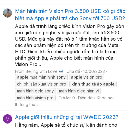
Màn hình trên Vision Pro 3.500 USD có gì đặc
biệt mà Apple phải trả cho Sony tới 700 USD?
Apple đã trình làng chiếc kính Vision Pro gây xôn
xao giới công nghệ với giá cực đắt, lên tới 3.500
USD. Mức giá này đặt nó ở 1 tầm khác hẳn so với
các sản phẩm hiện có trên thị trường của Meta,
HTC. Điểm khiến nhiều người trầm trồ là trong
phần giới thiệu, Apple cho biết màn hình của
Vision Pro...
From Beijing with Love
Chủ đề
10/06/2023
✔
apple
mua màn hình sony
apple
vision pro
chi phí sản xuất vision pro
kính
thực
tế
ảo
apple
màn hình oeld sony
màn hình oled hiển vi
màn hình vision pro
Trả lời: 0
Diễn đàn:
Khoa học
thường thức
Apple giới thiệu những gì tại WWDC 2023?
V
Hằng năm, Apple sẽ tổ chức sự kiện dành cho