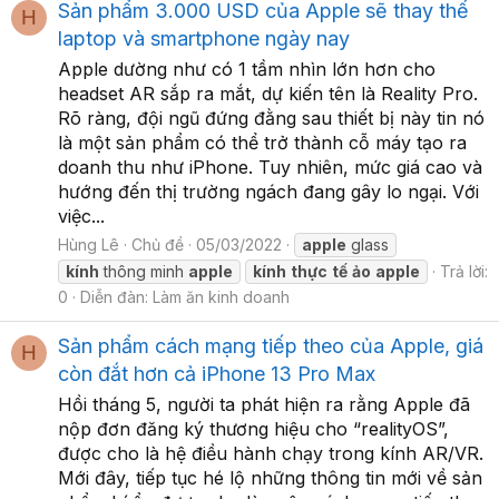
Sản phẩm 3.000 USD của Apple sẽ thay thế
H
laptop và smartphone ngày nay
Apple dường như có 1 tầm nhìn lớn hơn cho
headset AR sắp ra mắt, dự kiến tên là Reality Pro.
Rõ ràng, đội ngũ đứng đằng sau thiết bị này tin nó
là một sản phẩm có thể trở thành cỗ máy tạo ra
doanh thu như iPhone. Tuy nhiên, mức giá cao và
hướng đến thị trường ngách đang gây lo ngại. Với
việc...
Hùng Lê
Chủ đề
05/03/2022
apple
glass
kính
thông minh
apple
kính
thực
tế
ảo
apple
Trả lời:
0
Diễn đàn:
Làm ăn kinh doanh
Sản phẩm cách mạng tiếp theo của Apple, giá
H
còn đắt hơn cả iPhone 13 Pro Max
Hồi tháng 5, người ta phát hiện ra rằng Apple đã
nộp đơn đăng ký thương hiệu cho “realityOS”,
được cho là hệ điều hành chạy trong kính AR/VR.
Mới đây, tiếp tục hé lộ những thông tin mới về sản