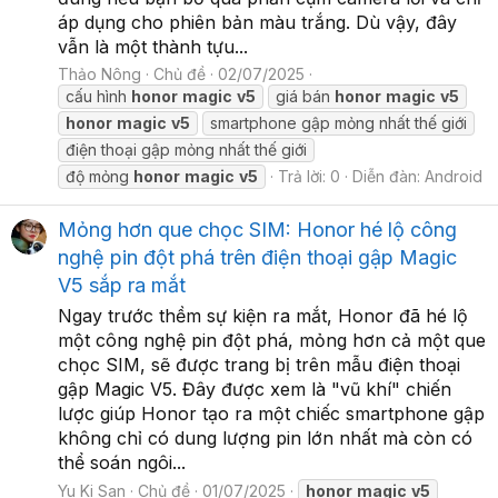
áp dụng cho phiên bản màu trắng. Dù vậy, đây
vẫn là một thành tựu...
Thảo Nông
Chủ đề
02/07/2025
cấu hình
honor
magic
v5
giá bán
honor
magic
v5
honor
magic
v5
smartphone gập mỏng nhất thế giới
điện thoại gập mỏng nhất thế giới
độ mỏng
honor
magic
v5
Trả lời: 0
Diễn đàn:
Android
Mỏng hơn que chọc SIM: Honor hé lộ công
nghệ pin đột phá trên điện thoại gập Magic
V5 sắp ra mắt
Ngay trước thềm sự kiện ra mắt, Honor đã hé lộ
một công nghệ pin đột phá, mỏng hơn cả một que
chọc SIM, sẽ được trang bị trên mẫu điện thoại
gập Magic V5. Đây được xem là "vũ khí" chiến
lược giúp Honor tạo ra một chiếc smartphone gập
không chỉ có dung lượng pin lớn nhất mà còn có
thể soán ngôi...
Yu Ki San
Chủ đề
01/07/2025
honor
magic
v5