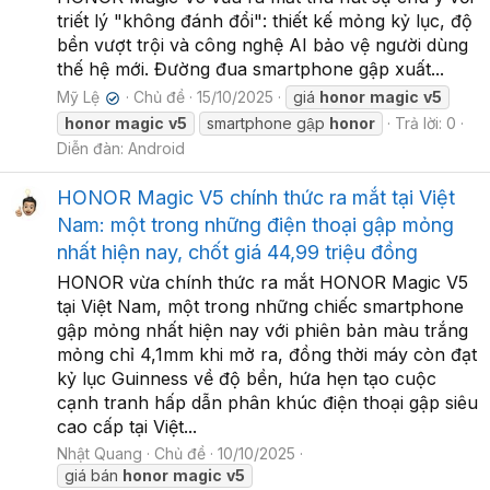
triết lý "không đánh đổi": thiết kế mỏng kỷ lục, độ
bền vượt trội và công nghệ AI bảo vệ người dùng
thế hệ mới. Đường đua smartphone gập xuất...
Mỹ Lệ
Chủ đề
15/10/2025
giá
honor
magic
v5
✔
honor
magic
v5
smartphone gập
honor
Trả lời: 0
Diễn đàn:
Android
HONOR Magic V5 chính thức ra mắt tại Việt
Nam: một trong những điện thoại gập mỏng
nhất hiện nay, chốt giá 44,99 triệu đồng
HONOR vừa chính thức ra mắt HONOR Magic V5
tại Việt Nam, một trong những chiếc smartphone
gập mỏng nhất hiện nay với phiên bản màu trắng
mỏng chỉ 4,1mm khi mở ra, đồng thời máy còn đạt
kỷ lục Guinness về độ bền, hứa hẹn tạo cuộc
cạnh tranh hấp dẫn phân khúc điện thoại gập siêu
cao cấp tại Việt...
Nhật Quang
Chủ đề
10/10/2025
giá bán
honor
magic
v5