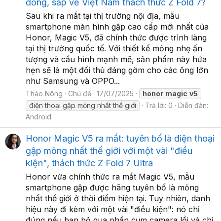
đồng, sắp về Việt Nam thách thức Z Fold 7?
Sau khi ra mắt tại thị trường nội địa, mẫu
smartphone màn hình gập cao cấp mới nhất của
Honor, Magic V5, đã chính thức được trình làng
tại thị trường quốc tế. Với thiết kế mỏng nhẹ ấn
tượng và cấu hình mạnh mẽ, sản phẩm này hứa
hẹn sẽ là một đối thủ đáng gờm cho các ông lớn
như Samsung và OPPO...
Thảo Nông
Chủ đề
17/07/2025
honor
magic
v5
điện thoại gập mỏng nhất thế giới
Trả lời: 0
Diễn đàn:
Android
Honor Magic V5 ra mắt: tuyên bố là điện thoại
gập mỏng nhất thế giới với một vài "điều
kiện", thách thức Z Fold 7 Ultra
Honor vừa chính thức ra mắt Magic V5, mẫu
smartphone gập được hãng tuyên bố là mỏng
nhất thế giới ở thời điểm hiện tại. Tuy nhiên, danh
hiệu này đi kèm với một vài "điều kiện": nó chỉ
đúng nếu bạn bỏ qua phần cụm camera lồi và chỉ