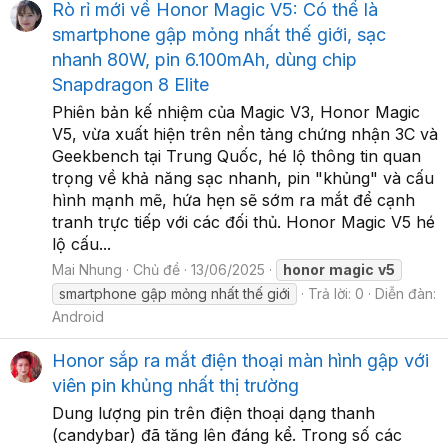
Rò rỉ mới về Honor Magic V5: Có thể là
smartphone gập mỏng nhất thế giới, sạc
nhanh 80W, pin 6.100mAh, dùng chip
Snapdragon 8 Elite
Phiên bản kế nhiệm của Magic V3, Honor Magic
V5, vừa xuất hiện trên nền tảng chứng nhận 3C và
Geekbench tại Trung Quốc, hé lộ thông tin quan
trọng về khả năng sạc nhanh, pin "khủng" và cấu
hình mạnh mẽ, hứa hẹn sẽ sớm ra mắt để cạnh
tranh trực tiếp với các đối thủ. Honor Magic V5 hé
lộ cấu...
Mai Nhung
Chủ đề
13/06/2025
honor
magic
v5
smartphone gập mỏng nhất thế giới
Trả lời: 0
Diễn đàn:
Android
Honor sắp ra mắt điện thoại màn hình gập với
viên pin khủng nhất thị trường
Dung lượng pin trên điện thoại dạng thanh
(candybar) đã tăng lên đáng kể. Trong số các