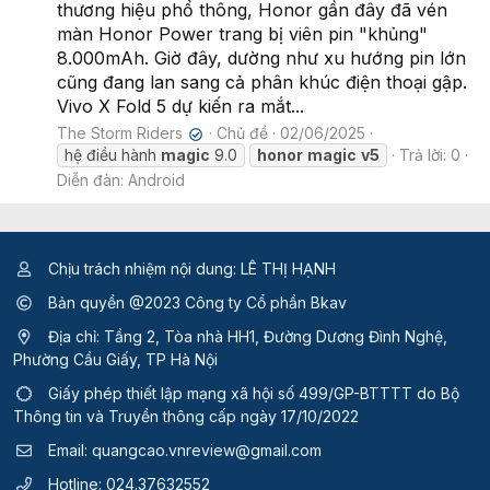
thương hiệu phổ thông, Honor gần đây đã vén
màn Honor Power trang bị viên pin "khủng"
8.000mAh. Giờ đây, dường như xu hướng pin lớn
cũng đang lan sang cả phân khúc điện thoại gập.
Vivo X Fold 5 dự kiến ra mắt...
The Storm Riders
Chủ đề
02/06/2025
✔
hệ điều hành
magic
9.0
honor
magic
v5
Trả lời: 0
Diễn đàn:
Android
Chịu trách nhiệm nội dung: LÊ THỊ HẠNH
Bản quyền @2023 Công ty Cổ phần Bkav
Địa chỉ: Tầng 2, Tòa nhà HH1, Đường Dương Đình Nghệ,
Phường Cầu Giấy, TP Hà Nội
Giấy phép thiết lập mạng xã hội số 499/GP-BTTTT
do Bộ
Thông tin và Truyền thông cấp ngày 17/10/2022
Email:
quangcao.vnreview@gmail.com
Hotline:
024.37632552