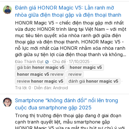
Đánh giá HONOR Magic V5: Lằn ranh mờ
nhòa giữa điện thoại gập và điện thoại thanh
HONOR Magic V5 – chiếc điện thoại gập mới nhất
vừa được HONOR trình làng tại Việt Nam – với một
mục tiêu tiên quyết: xóa nhòa ranh giới giữa điện
thoại gập và điện thoại thanh. HONOR Magic V5 -
nỗ lực mới nhất của HONOR nhằm xóa nhòa ranh
giới giữa sự tiện lợi của điện thoại thanh và không...
Đào Thành Đạt
Chủ đề
17/10/2025
✔
giá bán
honor
magic
v5
honor
magic
v5
honor
magic
v5
review
review
review
honor
magic
v5
đánh giá
honor
magic
v5
Trả lời: 0
Diễn đàn:
Android
Smartphone “không đánh đổi” nổi lên trong
cuộc đua smartphone gập 2025
Trong thị trường điện thoại gập đang ở giai đoạn
cạnh tranh quyết liệt, mẫu smartphone gập
HONOR Magic V5 vừa ra mắt thu hút sự chú ý với