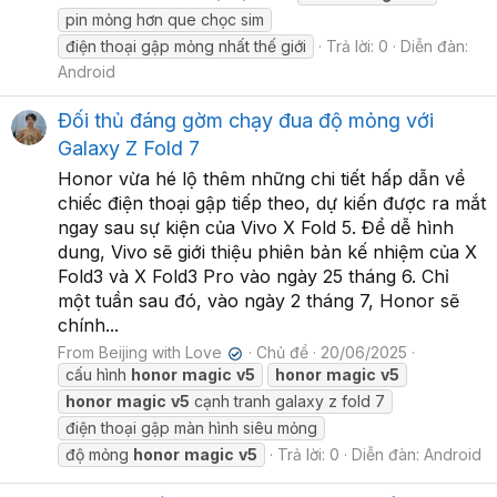
pin mỏng hơn que chọc sim
điện thoại gập mỏng nhất thế giới
Trả lời: 0
Diễn đàn:
Android
Đối thủ đáng gờm chạy đua độ mỏng với
Galaxy Z Fold 7
Honor vừa hé lộ thêm những chi tiết hấp dẫn về
chiếc điện thoại gập tiếp theo, dự kiến được ra mắt
ngay sau sự kiện của Vivo X Fold 5. Để dễ hình
dung, Vivo sẽ giới thiệu phiên bản kế nhiệm của X
Fold3 và X Fold3 Pro vào ngày 25 tháng 6. Chỉ
một tuần sau đó, vào ngày 2 tháng 7, Honor sẽ
chính...
From Beijing with Love
Chủ đề
20/06/2025
✔
cấu hình
honor
magic
v5
honor
magic
v5
honor
magic
v5
cạnh tranh galaxy z fold 7
điện thoại gập màn hình siêu mỏng
độ mỏng
honor
magic
v5
Trả lời: 0
Diễn đàn:
Android