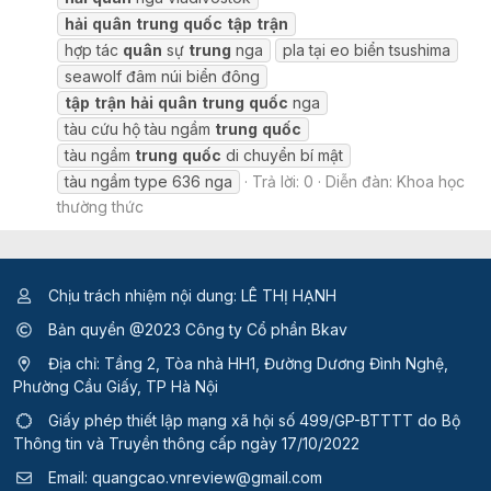
hải
quân
trung
quốc
tập
trận
hợp tác
quân
sự
trung
nga
pla tại eo biển tsushima
seawolf đâm núi biển đông
tập
trận
hải
quân
trung
quốc
nga
tàu cứu hộ tàu ngầm
trung
quốc
tàu ngầm
trung
quốc
di chuyển bí mật
tàu ngầm type 636 nga
Trả lời: 0
Diễn đàn:
Khoa học
thường thức
Chịu trách nhiệm nội dung: LÊ THỊ HẠNH
Bản quyền @2023 Công ty Cổ phần Bkav
Địa chỉ: Tầng 2, Tòa nhà HH1, Đường Dương Đình Nghệ,
Phường Cầu Giấy, TP Hà Nội
Giấy phép thiết lập mạng xã hội số 499/GP-BTTTT
do Bộ
Thông tin và Truyền thông cấp ngày 17/10/2022
Email:
quangcao.vnreview@gmail.com