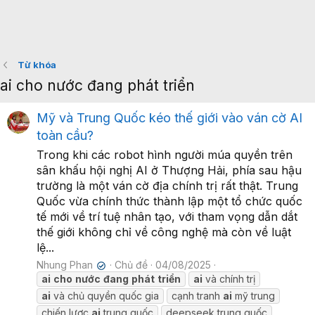
Từ khóa
ai cho nước đang phát triển
Mỹ và Trung Quốc kéo thế giới vào ván cờ AI
toàn cầu?
Trong khi các robot hình người múa quyền trên
sân khấu hội nghị AI ở Thượng Hải, phía sau hậu
trường là một ván cờ địa chính trị rất thật. Trung
Quốc vừa chính thức thành lập một tổ chức quốc
tế mới về trí tuệ nhân tạo, với tham vọng dẫn dắt
thế giới không chỉ về công nghệ mà còn về luật
lệ...
Nhung Phan
Chủ đề
04/08/2025
✔
ai
cho
nước
đang
phát
triển
ai
và chính trị
ai
và chủ quyền quốc gia
cạnh tranh
ai
mỹ trung
chiến lược
ai
trung quốc
deepseek trung quốc