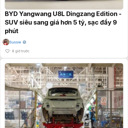
BYD Yangwang U8L Dingzang Edition -
SUV siêu sang giá hơn 5 tỷ, sạc đầy 9
phút
Sussie
✔
8 giờ trước