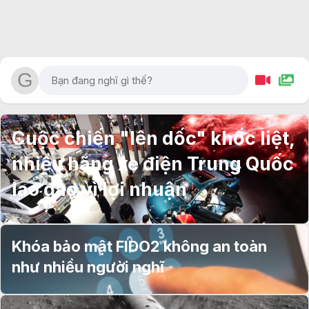
Cuộc chiến "lên dốc" khốc liệt,
nhiều hãng xe điện Trung Quốc
lao đao vì lợi nhuận
Khóa bảo mật FIDO2 không an toàn
như nhiều người nghĩ