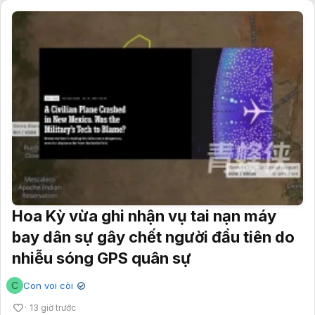
Hoa Kỳ vừa ghi nhận vụ tai nạn máy
bay dân sự gây chết người đầu tiên do
nhiễu sóng GPS quân sự
C
Con voi còi
✔
13 giờ trước