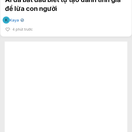
để lừa con người
K
Kaya
✔
4 phút trước