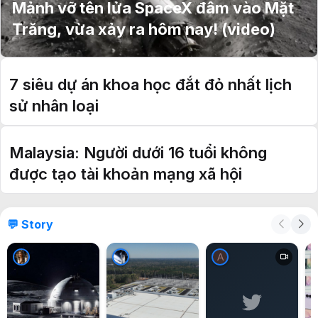
Mảnh vỡ tên lửa SpaceX đâm vào Mặt
Trăng, vừa xảy ra hôm nay! (video)
7 siêu dự án khoa học đắt đỏ nhất lịch
sử nhân loại
Malaysia: Người dưới 16 tuổi không
được tạo tài khoản mạng xã hội
💬 Story
A