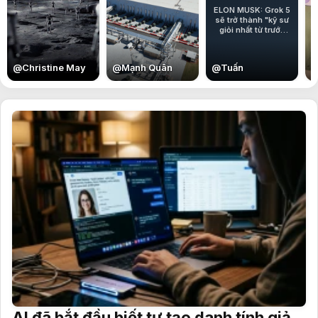
ELON MUSK: Grok 5
sẽ trở thành "kỹ sư
giỏi nhất từ trước
đến nay".
@
Christine May
@
Mạnh Quân
@
Tuấn
AI đã bắt đầu biết tự tạo danh tính giả