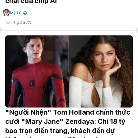
chai của chip AI
Mỹ Lệ
✔
4 giờ trước
"Người Nhện" Tom Holland chính thức
cưới "Mary Jane" Zendaya: Chi 18 tỷ
bao trọn điền trang, khách đến dự