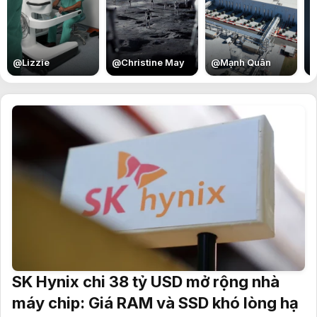
E
@
Lizzie
@
Christine May
@
Mạnh Quân
SK Hynix chi 38 tỷ USD mở rộng nhà
máy chip: Giá RAM và SSD khó lòng hạ