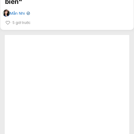
biển"
Mẫn Nhi
✔
5 giờ trước