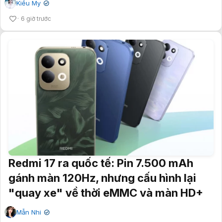
Kiều My
✔
6 giờ trước
Redmi 17 ra quốc tế: Pin 7.500 mAh
gánh màn 120Hz, nhưng cấu hình lại
"quay xe" về thời eMMC và màn HD+
Mẫn Nhi
✔