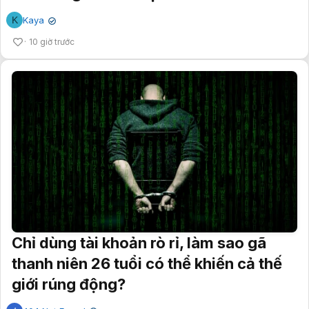
K
Kaya
✔
10 giờ trước
Chỉ dùng tài khoản rò rỉ, làm sao gã
thanh niên 26 tuổi có thể khiến cả thế
giới rúng động?