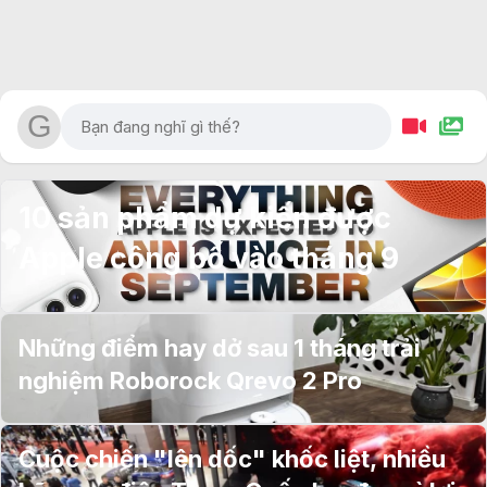
10 sản phẩm dự kiến được
Apple công bố vào tháng 9
Những điểm hay dở sau 1 tháng trải
nghiệm Roborock Qrevo 2 Pro
Cuộc chiến "lên dốc" khốc liệt, nhiều