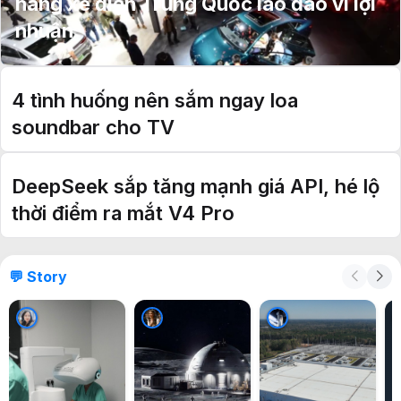
hãng xe điện Trung Quốc lao đao vì lợi
nhuận
4 tình huống nên sắm ngay loa
soundbar cho TV
DeepSeek sắp tăng mạnh giá API, hé lộ
thời điểm ra mắt V4 Pro
💬 Story