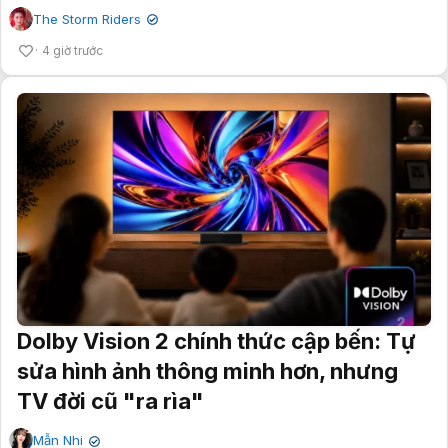
The Storm Riders
✔
4 giờ trước
Dolby Vision 2 chính thức cập bến: Tự
sửa hình ảnh thông minh hơn, nhưng
TV đời cũ "ra rìa"
Mẫn Nhi
✔