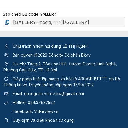
p
h
Sao chép BB code GALLERY
ạ
n
g
Chịu trách nhiệm nội dung: LÊ THỊ HẠNH
Bản quyền @2023 Công ty Cổ phần Bkav
Địa chỉ: Tầng 2, Tòa nhà HH1, Đường Dương Đình Nghệ,
Phường Cầu Giấy, TP Hà Nội
Giấy phép thiết lập mạng xã hội số 499/GP-BTTTT
do Bộ
Thông tin và Truyền thông cấp ngày 17/10/2022
Email:
quangcao.vnreview@gmail.com
Hotline:
024.37632552
Facebook:
VnReview.vn
Quy định và điều khoản sử dụng