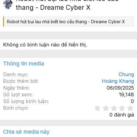
ớ
p
thang - Dreame Cyber X
c
Robot hút bụi lau nhà biết leo cầu thang - Dreame Cyber X
Không có bình luận nào để hiển thị.
Thông tin media
Danh mục
Chung
Được thêm bởi
Hoàng Khang
Ngày thêm
06/09/2025
Số lượt xem
19,148
Số lượng bình luận
0
Bình chọn
.
0 đánh giá
x
Chia sẻ media này
ế